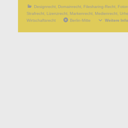
Designrecht
,
Domainrecht
,
Filesharing-Recht
,
Fotor
Strafrecht
,
Lizenzrecht
,
Markenrecht
,
Medienrecht
,
Urhe
Wirtschaftsrecht
Berlin-Mitte
Weitere In