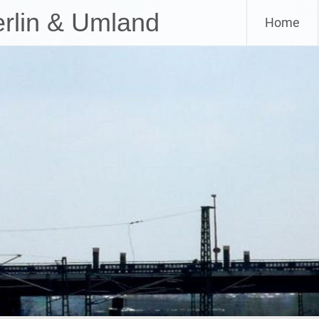
Skip
erlin & Umland
Home
to
content