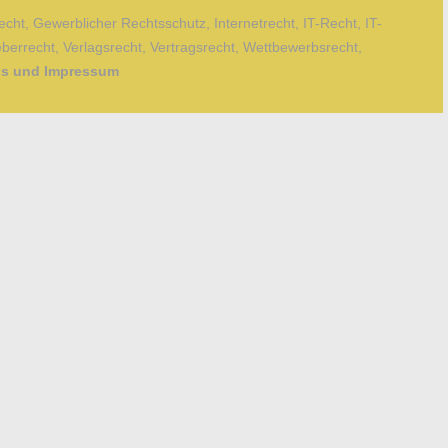
echt
,
Gewerblicher Rechtsschutz
,
Internetrecht
,
IT-Recht
,
IT-
berrecht
,
Verlagsrecht
,
Vertragsrecht
,
Wettbewerbsrecht
,
fos und Impressum