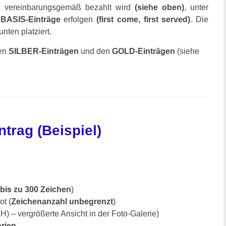
ag vereinbarungsgemäß bezahlt wird
(siehe oben)
, unter
e
BASIS-Einträge
erfolgen
(first come, first served)
. Die
nten platziert.
en
SILBER-Einträgen
und den
GOLD-Einträgen
(siehe
ntrag (Beispiel)
bis zu 300 Zeichen
)
t (
Zeichenanzahl unbegrenzt
)
H) – vergrößerte Ansicht in der Foto-Galerie)
rien