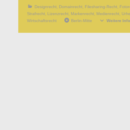
Designrecht
,
Domainrecht
,
Filesharing-Recht
,
Fotor
Strafrecht
,
Lizenzrecht
,
Markenrecht
,
Medienrecht
,
Urhe
Wirtschaftsrecht
Berlin-Mitte
Weitere In