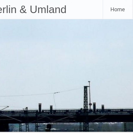
Skip
erlin & Umland
Home
to
content