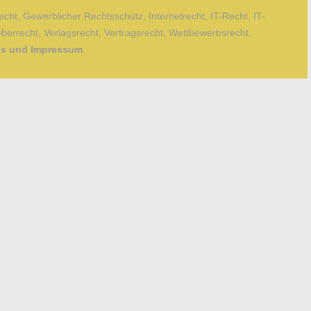
echt
,
Gewerblicher Rechtsschutz
,
Internetrecht
,
IT-Recht
,
IT-
berrecht
,
Verlagsrecht
,
Vertragsrecht
,
Wettbewerbsrecht
,
fos und Impressum